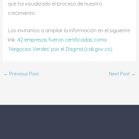
que ha visualizado el proceso de nuestro
crecimiento.
Los invitamos a ampliar la información en el siguiente
link:
42 empresas fueron certificadas como
‘Negocios Verdes’ por el Dagma (cali.gov.co)
←
Previous Post
Next Post
→