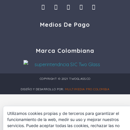
I
L
F
P
T
n
i
a
i
i
s
n
c
n
k
Medios De Pago
t
k
e
t
t
a
e
b
e
o
g
d
o
r
k
r
i
o
e
a
n
k
s
Marca Colombiana
m
t
COPYRIGHT © 2021 TWOGLASS.CO
DISEÑO Y DESARROLLO POR:
MULTIMEDIA PRO COLOMBIA
Utilizamos cookies propias y de terceros para garantizar el
funcionamiento de la web, medir su uso y mejorar nuestros
servicios. Puede aceptar todas las cookies, rechazar las no