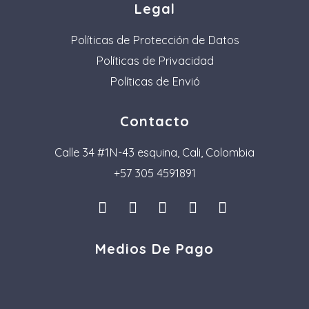
Legal
Políticas de Protección de Datos
Políticas de Privacidad
Políticas de Envió
Contacto
Calle 34 #1N-43 esquina, Cali, Colombia
+57 305 4591891
I
L
F
P
T
n
i
a
i
i
s
n
c
n
k
Medios De Pago
t
k
e
t
t
a
e
b
e
o
g
d
o
r
k
r
i
o
e