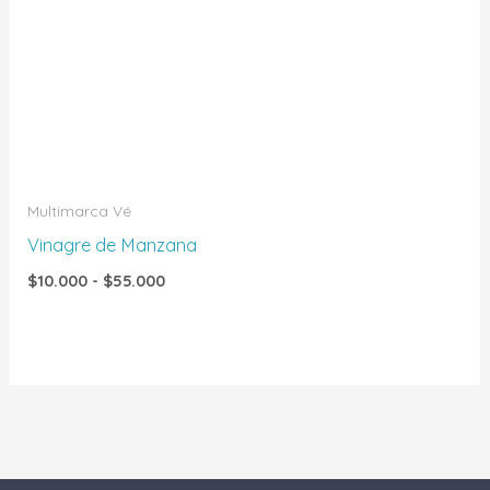
de
precios:
desde
$10.000
hasta
$55.000
Multimarca Vé
Vinagre de Manzana
$
10.000
-
$
55.000