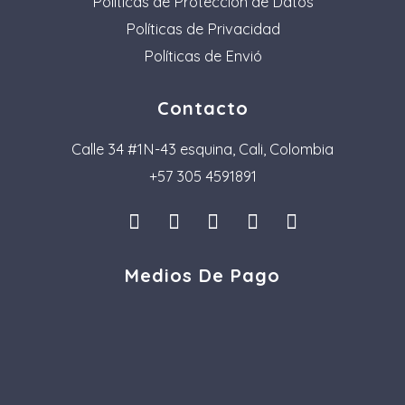
Políticas de Protección de Datos
Políticas de Privacidad
Políticas de Envió
Contacto
Calle 34 #1N-43 esquina, Cali, Colombia
+57 305 4591891
I
L
F
P
T
n
i
a
i
i
s
n
c
n
k
Medios De Pago
t
k
e
t
t
a
e
b
e
o
g
d
o
r
k
r
i
o
e
a
n
k
s
m
t