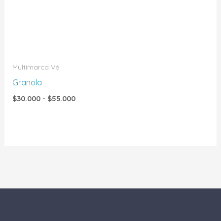
$30.000
hasta
$55.000
Multimarca Vé
Granola
$
30.000
-
$
55.000