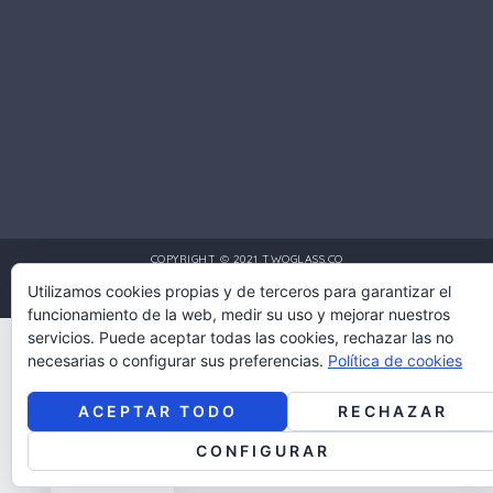
COPYRIGHT © 2021 TWOGLASS.CO
Utilizamos cookies propias y de terceros para garantizar el
DISEÑO Y DESARROLLO POR:
MULTIMEDIA PRO COLOMBIA
funcionamiento de la web, medir su uso y mejorar nuestros
servicios. Puede aceptar todas las cookies, rechazar las no
necesarias o configurar sus preferencias.
Política de cookies
ACEPTAR TODO
RECHAZAR
English
CONFIGURAR
Spanish