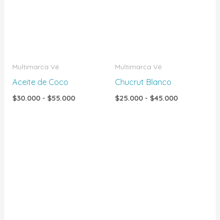
$30.000
$25.000
hasta
hasta
$55.000
$45.000
Multimarca Vé
Multimarca Vé
Aceite de Coco
Chucrut Blanco
$
30.000
-
$
55.000
$
25.000
-
$
45.000
Rango
Rango
de
de
precios:
precios:
desde
desde
$25.000
$25.000
hasta
hasta
$45.000
$45.000