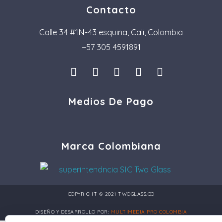
Contacto
Calle 34 #1N-43 esquina, Cali, Colombia
+57 305 4591891
I
L
F
P
T
n
i
a
i
i
s
n
c
n
k
Medios De Pago
t
k
e
t
t
a
e
b
e
o
g
d
o
r
k
r
i
o
e
a
n
k
s
Marca Colombiana
m
t
COPYRIGHT © 2021 TWOGLASS.CO
DISEÑO Y DESARROLLO POR:
MULTIMEDIA PRO COLOMBIA