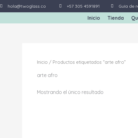
Ir
hola@twoglass.co
+57 305 4591891
Guía de r
al
Inicio
Tienda
Qu
contenido
Inicio
/ Productos etiquetados “arte afro”
arte afro
Mostrando el único resultado