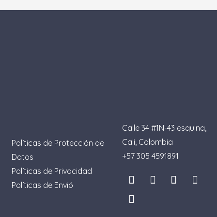
Calle 34 #1N-43 esquina,
Cali, Colombia
Políticas de Protección de
+57 305 4591891
Datos
Políticas de Privacidad
I
T
L
F
P
Políticas de Envió
n
i
i
a
i
s
k
n
c
n
t
t
k
e
t