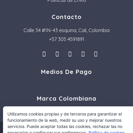
Contacto
Calle 34 #1N-43 esquina, Cali, Colombia
+57 305 4591891
I
L
F
P
T
n
i
a
i
i
s
n
c
n
k
Medios De Pago
t
k
e
t
t
a
e
b
e
o
g
d
o
r
k
r
i
o
e
a
n
k
s
Marca Colombiana
m
t
Utilizamos cookies propias y de terceros para garantizar el
funcionamiento de la web, medir su uso y mejorar nuestros
servicios. Puede aceptar todas las cookies, rechazar las no
COPYRIGHT © 2021 TWOGLASS.CO
necesarias o configurar sus preferencias.
Política de cookies