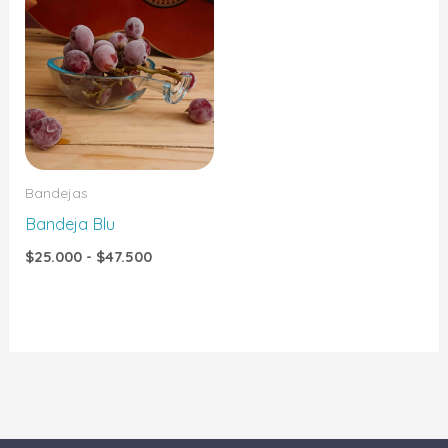
de
precios:
desde
$25.000
hasta
$47.500
Bandejas
Bandeja Blu
$
25.000
-
$
47.500