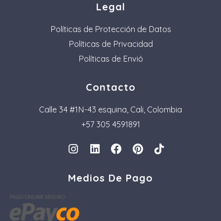
Legal
Políticas de Protección de Datos
Políticas de Privacidad
Políticas de Envió
Contacto
Calle 34 #1N-43 esquina, Cali, Colombia
+57 305 4591891
I
L
F
P
T
n
i
a
i
i
s
n
c
n
k
Medios De Pago
t
k
e
t
t
a
e
b
e
o
g
d
o
r
k
r
i
o
e