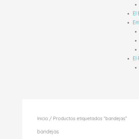
El
Em
El
Inicio
/ Productos etiquetados “bandejas”
bandejas