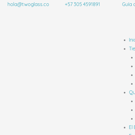
Ir
hola@twoglass.co
+57 305 4591891
Guía 
al
contenido
Ini
Ti
Qu
El