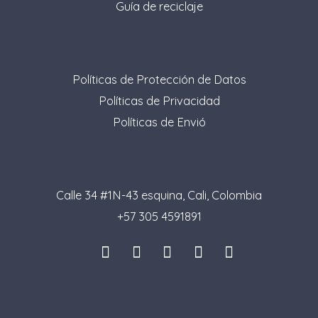
Guía de reciclaje
Políticas de Protección de Datos
Políticas de Privacidad
Políticas de Envió
Calle 34 #1N-43 esquina, Cali, Colombia
+57 305 4591891
I
L
F
P
T
n
i
a
i
i
s
n
c
n
k
t
k
e
t
t
a
e
b
e
o