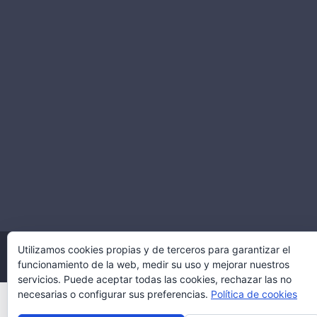
COPYRIGHT © 2021 TWOGLASS.CO
Utilizamos cookies propias y de terceros para garantizar el
funcionamiento de la web, medir su uso y mejorar nuestros
DISEÑO Y DESARROLLO POR:
MULTIMEDIA PRO COLOMBIA
servicios. Puede aceptar todas las cookies, rechazar las no
necesarias o configurar sus preferencias.
Política de cookies