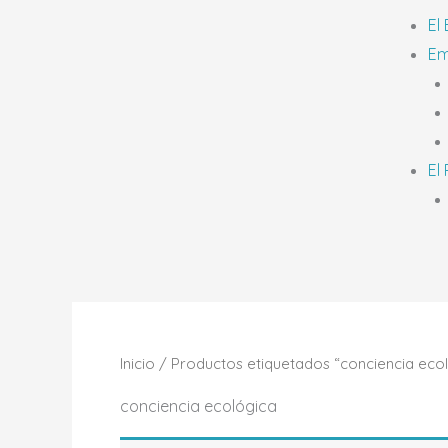
El
Em
El
Inicio
/ Productos etiquetados “conciencia eco
conciencia ecológica