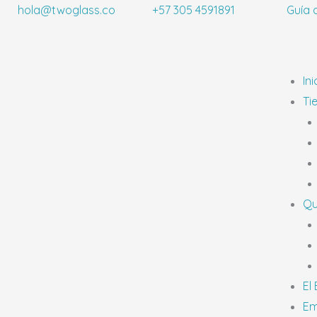
Ir
hola@twoglass.co
+57 305 4591891
Guía 
al
contenido
Ini
Ti
Qu
El
Em