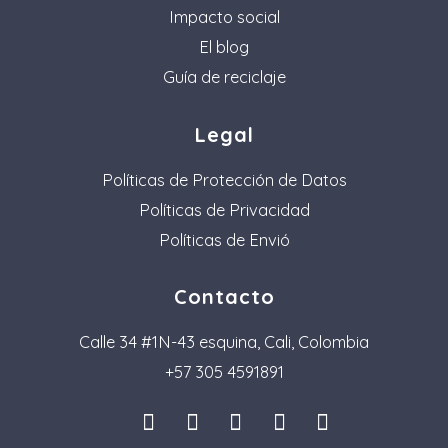
Impacto social
El blog
Guía de reciclaje
Legal
Políticas de Protección de Datos
Políticas de Privacidad
Políticas de Envió
Contacto
Calle 34 #1N-43 esquina, Cali, Colombia
+57 305 4591891
I
L
F
P
T
n
i
a
i
i