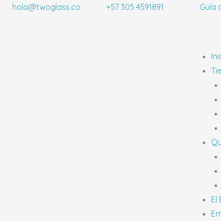
Ir
hola@twoglass.co
+57 305 4591891
Guía 
al
contenido
Ini
Ti
Qu
El
Em