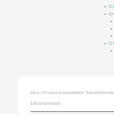
El
Em
El
Inicio
/ Productos etiquetados “EdiciónLimitada
EdiciónLimitada