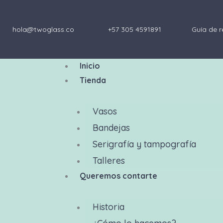
Ir
al
hola@twoglass.co
+57 305 4591891
Guía de r
contenido
Inicio
Tienda
Vasos
Bandejas
Serigrafía y tampografía
Talleres
Queremos contarte
Historia