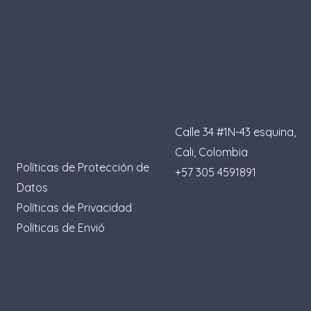
Calle 34 #1N-43 esquina,
Cali, Colombia
Políticas de Protección de
+57 305 4591891
Datos
I
P
L
T
F
Políticas de Privacidad
Políticas de Envió
n
i
i
i
a
s
n
n
k
c