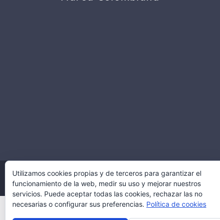
COPYRIGHT © 2021 TWOGLASS.CO
Utilizamos cookies propias y de terceros para garantizar el
funcionamiento de la web, medir su uso y mejorar nuestros
DISEÑO Y DESARROLLO POR:
MULTIMEDIA PRO COLOMBIA
servicios. Puede aceptar todas las cookies, rechazar las no
necesarias o configurar sus preferencias.
Política de cookies