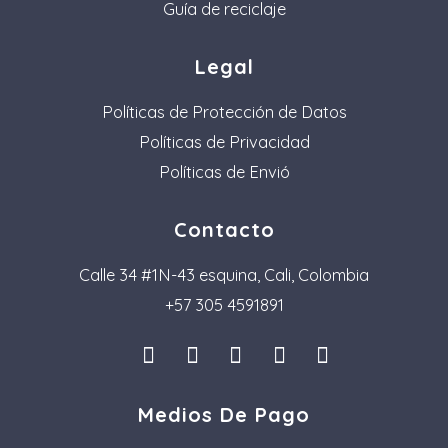
Guía de reciclaje
Legal
Políticas de Protección de Datos
Políticas de Privacidad
Políticas de Envió
Contacto
Calle 34 #1N-43 esquina, Cali, Colombia
+57 305 4591891
I
L
F
P
T
n
i
a
i
i
s
n
c
n
k
Medios De Pago
t
k
e
t
t
a
e
b
e
o