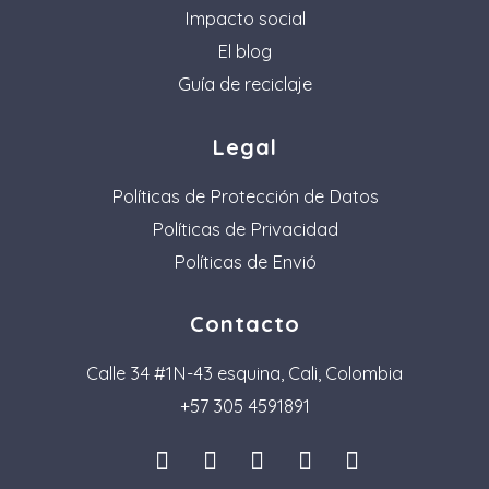
Impacto social
El blog
Guía de reciclaje
Legal
Políticas de Protección de Datos
Políticas de Privacidad
Políticas de Envió
Contacto
Calle 34 #1N-43 esquina, Cali, Colombia
+57 305 4591891
I
L
F
P
T
n
i
a
i
i