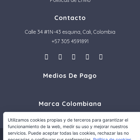
Contacto
Calle 34 #1N-43 esquina, Cali, Colombia
+57 305 4591891
I
L
F
P
T
n
i
a
i
i
s
n
c
n
k
Medios De Pago
t
k
e
t
t
a
e
b
e
o
g
d
o
r
k
r
i
o
e
a
n
k
s
Marca Colombiana
m
t
Utilizamos cookies propias y de terceros para garantizar el
funcionamiento de la web, medir su uso y mejorar nuestros
servicios. Puede aceptar todas las cookies, rechazar las no
COPYRIGHT © 2021 TWOGLASS.CO
necesarias o configurar sus preferencias.
Política de cookies