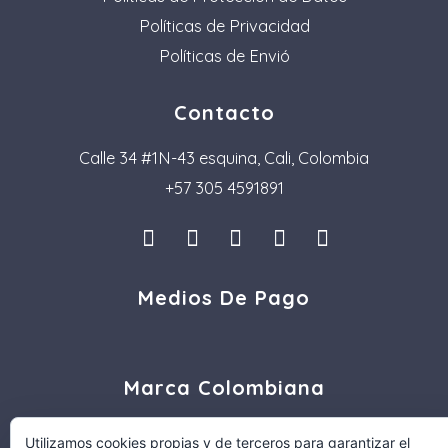
Políticas de Privacidad
Políticas de Envió
Contacto
Calle 34 #1N-43 esquina, Cali, Colombia
+57 305 4591891
I
L
F
P
T
n
i
a
i
i
s
n
c
n
k
Medios De Pago
t
k
e
t
t
a
e
b
e
o
g
d
o
r
k
r
i
o
e
a
n
k
s
Marca Colombiana
m
t
Utilizamos cookies propias y de terceros para garantizar el