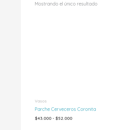
Mostrando el único resultado
Rango
de
precios:
desde
$43.000
hasta
$52.000
Vasos
Parche Cerveceros Coronita
$
43.000
-
$
52.000