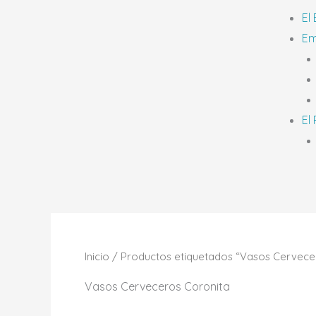
El
Em
El
Inicio
/ Productos etiquetados “Vasos Cervece
Vasos Cerveceros Coronita