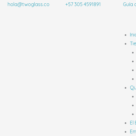
Ir
hola@twoglass.co
+57 305 4591891
Guía 
al
contenido
Ini
Ti
Qu
El
Em