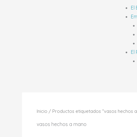
El
Em
El
Inicio
/ Productos etiquetados “vasos hechos 
vasos hechos a mano