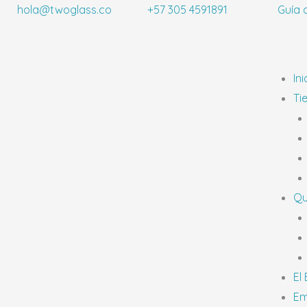
Ir
hola@twoglass.co
+57 305 4591891
Guía 
al
contenido
Ini
Ti
Qu
El
Em