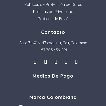
Políticas de Protección de Datos
Políticas de Privacidad
Políticas de Envió
Contacto
Calle 34 #1N-43 esquina, Cali, Colombia
+57 305 4591891
I
L
F
P
T
n
i
a
i
i
s
n
c
n
k
Medios De Pago
t
k
e
t
t
a
e
b
e
o
g
d
o
r
k
r
i
o
e
a
n
k
s
Marca Colombiana
m
t