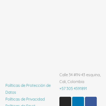
Calle 34 #1N-43 esquina,
Cali, Colombia
Políticas de Protección de
+57 305 4591891
Datos
I
P
L
T
F
Políticas de Privacidad
n
i
i
i
a