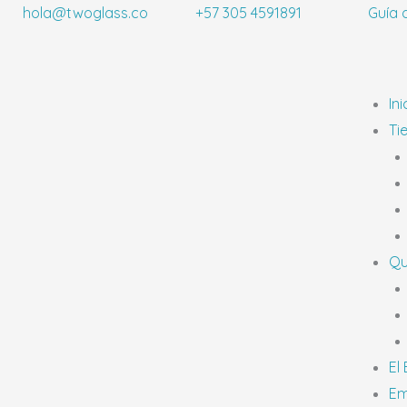
Ir
hola@twoglass.co
+57 305 4591891
Guía 
al
contenido
Ini
Ti
Qu
El
Em