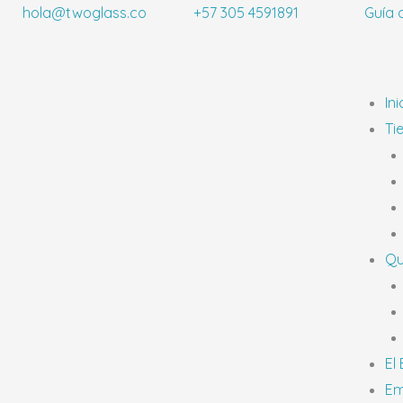
Ir
hola@twoglass.co
+57 305 4591891
Guía 
al
contenido
Ini
Ti
Qu
El
Em