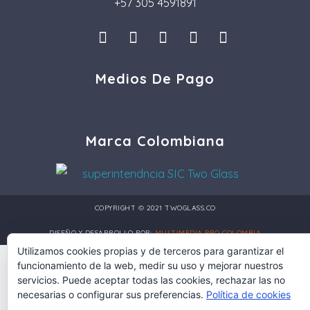
+57 305 4591891
I
L
F
P
T
n
i
a
i
i
s
n
c
n
k
Medios De Pago
t
k
e
t
t
a
e
b
e
o
g
d
o
r
k
r
i
o
e
a
n
k
s
Marca Colombiana
m
t
COPYRIGHT © 2021 TWOGLASS.CO
DISEÑO Y DESARROLLO POR:
MULTIMEDIA PRO COLOMBIA
Utilizamos cookies propias y de terceros para garantizar el
funcionamiento de la web, medir su uso y mejorar nuestros
servicios. Puede aceptar todas las cookies, rechazar las no
necesarias o configurar sus preferencias.
Política de cookies