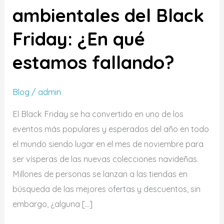
del
ambientales del Black
Black
Friday: ¿En qué
Friday:
¿En
estamos fallando?
qué
estamos
Blog
/
admin
fallando?
El Black Friday se ha convertido en uno de los
eventos más populares y esperados del año en todo
el mundo siendo lugar en el mes de noviembre para
ser vísperas de las nuevas colecciones navideñas.
Millones de personas se lanzan a las tiendas en
búsqueda de las mejores ofertas y descuentos, sin
embargo, ¿alguna […]