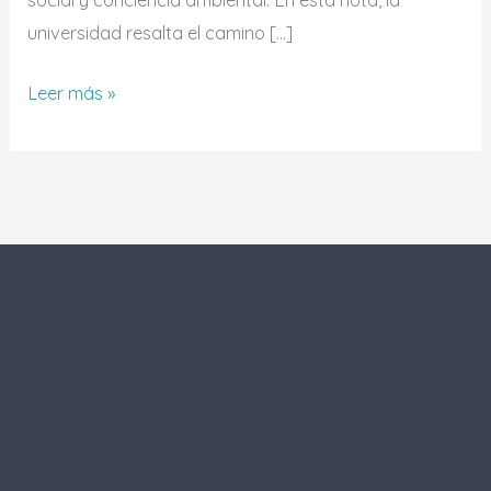
social y conciencia ambiental. En esta nota, la
universidad resalta el camino […]
Leer más »