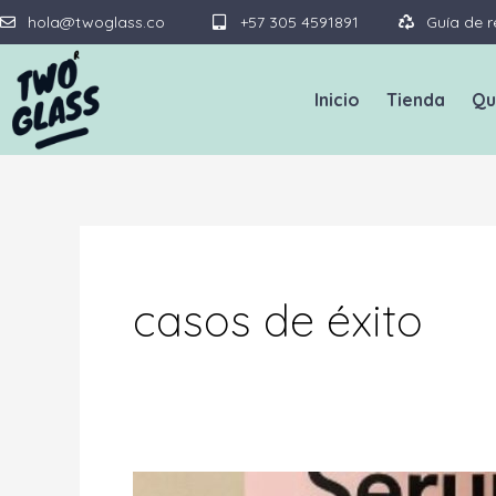
Ir
hola@twoglass.co
+57 305 4591891
Guía de r
al
contenido
Inicio
Tienda
Qu
casos de éxito
Casos