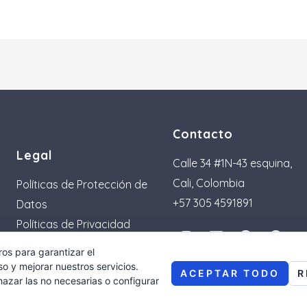
Contacto
Legal
Calle 34 #1N-43 esquina,
Cali, Colombia
Políticas de Protección de
+57 305 4591891
Datos
Políticas de Privacidad
I
T
L
F
P
Políticas de Envió
n
i
i
a
i
ros para garantizar el
s
k
n
c
n
o y mejorar nuestros servicios.
ACEPTAR TODO
R
t
t
k
e
t
azar las no necesarias o configurar
a
o
e
b
e