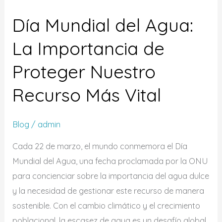
Mundial
Día Mundial del Agua:
del
Agua:
La Importancia de
La
Proteger Nuestro
Importancia
de
Recurso Más Vital
Proteger
Nuestro
Blog
/
admin
Recurso
Más
Cada 22 de marzo, el mundo conmemora el Día
Vital
Mundial del Agua, una fecha proclamada por la ONU
para concienciar sobre la importancia del agua dulce
y la necesidad de gestionar este recurso de manera
sostenible. Con el cambio climático y el crecimiento
poblacional, la escasez de agua es un desafío global