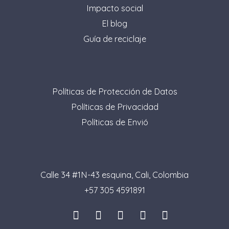
Impacto social
El blog
Guía de reciclaje
Políticas de Protección de Datos
Políticas de Privacidad
Políticas de Envió
Calle 34 #1N-43 esquina, Cali, Colombia
+57 305 4591891
I
L
F
P
T
n
i
a
i
i