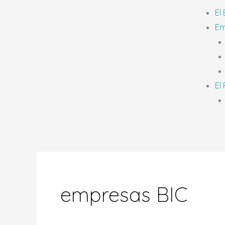
El
Em
El
empresas BIC