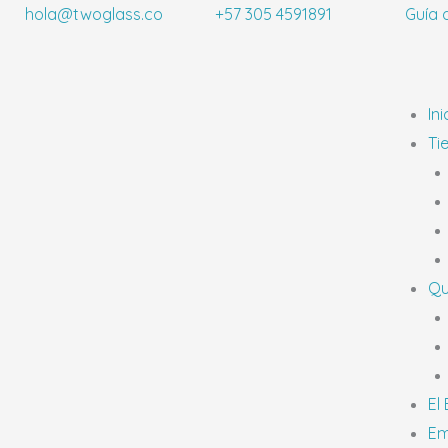
Ir
hola@twoglass.co
+57 305 4591891
Guía 
al
contenido
Ini
Ti
Qu
El
Em