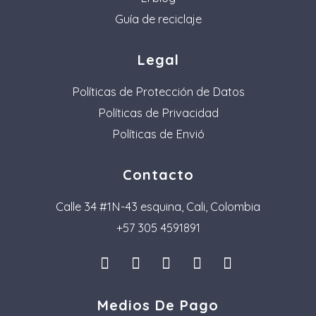
Guía de reciclaje
Legal
Políticas de Protección de Datos
Políticas de Privacidad
Políticas de Envió
Contacto
Calle 34 #1N-43 esquina, Cali, Colombia
+57 305 4591891
I
L
F
P
T
n
i
a
i
i
s
n
c
n
k
Medios De Pago
t
k
e
t
t