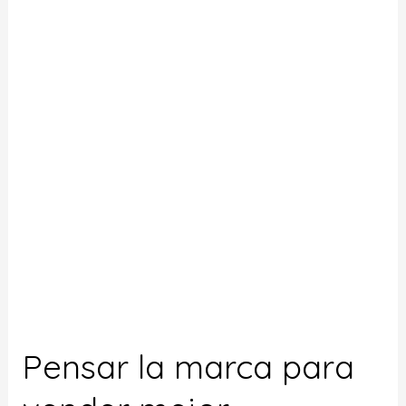
la
marca
para
vender
mejor
Pensar la marca para