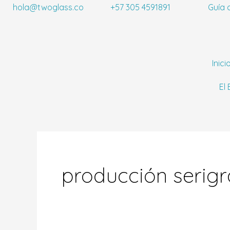
Ir
hola@twoglass.co
+57 305 4591891
Guía 
al
contenido
Inici
El
producción serigr