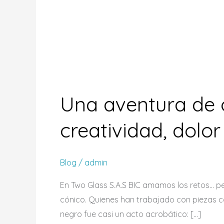
Una aventura de 
creatividad, dolo
Blog
/
admin
En Two Glass S.A.S BIC amamos los retos… p
cónico. Quienes han trabajado con piezas có
negro fue casi un acto acrobático: […]