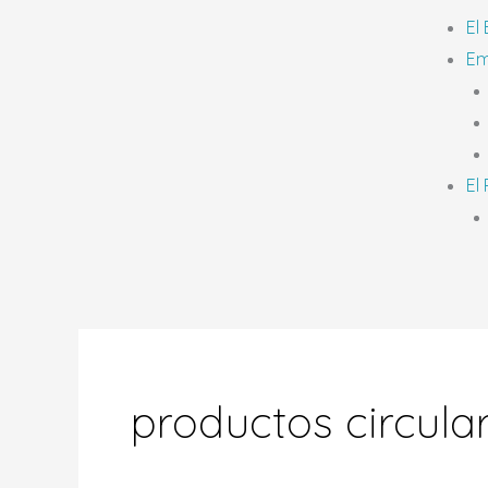
El
Em
El
productos circular