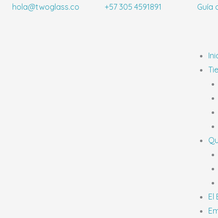
Ir
hola@twoglass.co
+57 305 4591891
Guía 
al
contenido
Ini
Ti
Qu
El
Em