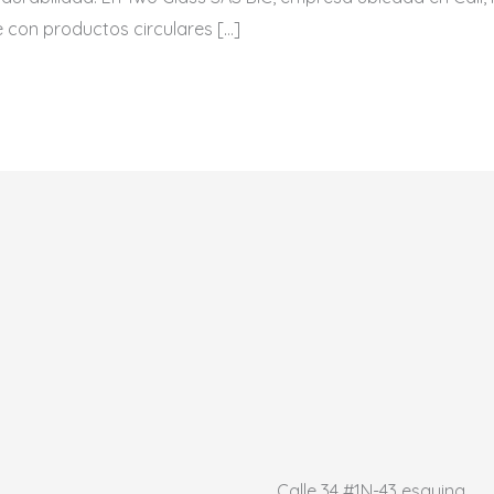
e con productos circulares […]
Calle 34 #1N-43 esquina,