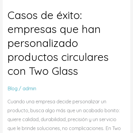
de
Casos de éxito:
éxito:
empresas
empresas que han
que
personalizado
han
personalizado
productos circulares
productos
circulares
con Two Glass
con
Two
Blog
/
admin
Glass
Cuando una empresa decide personalizar un
producto, busca algo más que un acabado bonito:
quiere calidad, durabilidad, precisión y un servicio
que le brinde soluciones, no complicaciones. En Two