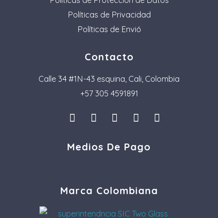
Políticas de Privacidad
Políticas de Envió
Contacto
Calle 34 #1N-43 esquina, Cali, Colombia
+57 305 4591891
I
L
F
P
T
n
i
a
i
i
s
n
c
n
k
Medios De Pago
t
k
e
t
t
a
e
b
e
o
g
d
o
r
k
r
i
o
e
a
n
k
s
Marca Colombiana
m
t