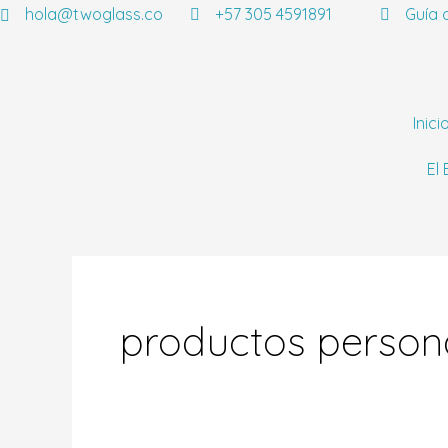
Ir
hola@twoglass.co
+57 305 4591891
Guía 
al
contenido
Inici
El
productos person