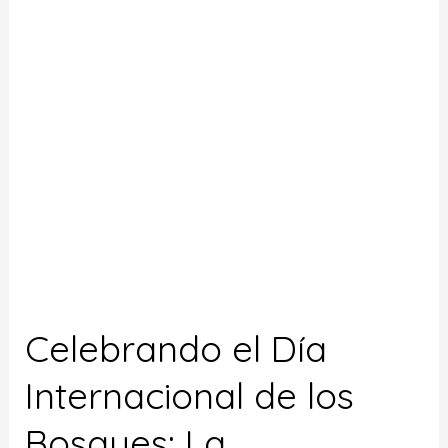
Internacional
de
los
Bosques:
La
Importancia
de
Cuidar
Nuestros
Pulmones
Verdes
Celebrando el Día
Internacional de los
Bosques: La