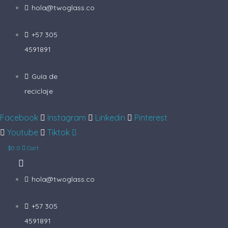
Ir
hola@twoglass.co
al
+57 305
contenido
4591891
Guía de
reciclaje
Facebook
Instagram
Linkedin
Pinterest
Youtube
Tiktok
$
0
0
Cart
hola@twoglass.co
+57 305
4591891