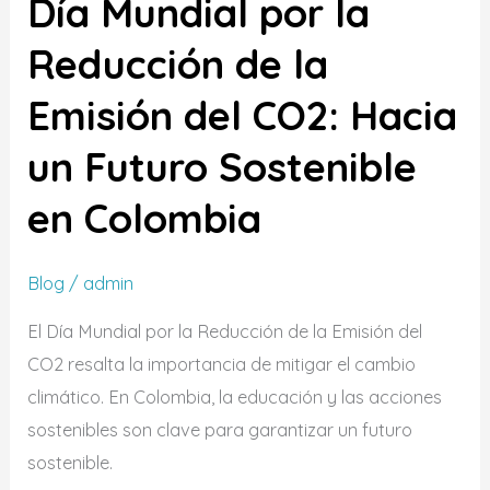
Día Mundial por la
la
Reducción
Reducción de la
de
Emisión del CO2: Hacia
la
Emisión
un Futuro Sostenible
del
en Colombia
CO2:
Hacia
un
Blog
/
admin
Futuro
El Día Mundial por la Reducción de la Emisión del
Sostenible
CO2 resalta la importancia de mitigar el cambio
en
climático. En Colombia, la educación y las acciones
Colombia
sostenibles son clave para garantizar un futuro
sostenible.