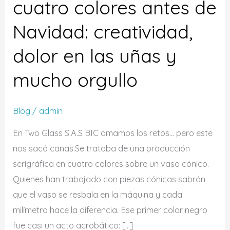
cuatro colores antes de
Navidad: creatividad,
dolor en las uñas y
mucho orgullo
Blog
/
admin
En Two Glass S.A.S BIC amamos los retos… pero este
nos sacó canas.Se trataba de una producción
serigráfica en cuatro colores sobre un vaso cónico.
Quienes han trabajado con piezas cónicas sabrán
que el vaso se resbala en la máquina y cada
milímetro hace la diferencia. Ese primer color negro
fue casi un acto acrobático: […]