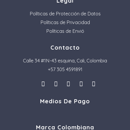
Legal
Políticas de Protección de Datos
Políticas de Privacidad
Políticas de Envió
Contacto
Calle 34 #1N-43 esquina, Cali, Colombia
+57 305 4591891
I
L
F
P
T
n
i
a
i
i
s
n
c
n
k
Medios De Pago
t
k
e
t
t
a
e
b
e
o
g
d
o
r
k
r
i
o
e
a
n
k
s
Marca Colombiana