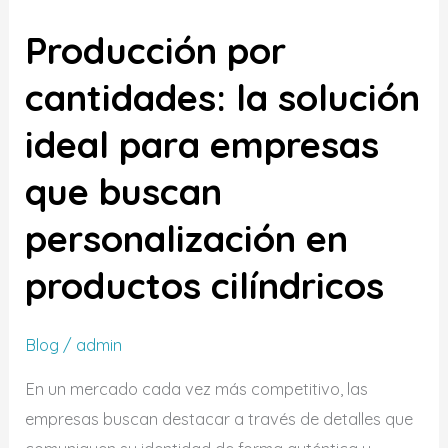
por
Producción por
cantidades:
la
cantidades: la solución
solución
ideal para empresas
ideal
para
que buscan
empresas
que
personalización en
buscan
productos cilíndricos
personalización
en
productos
Blog
/
admin
cilíndricos
En un mercado cada vez más competitivo, las
empresas buscan destacar a través de detalles que