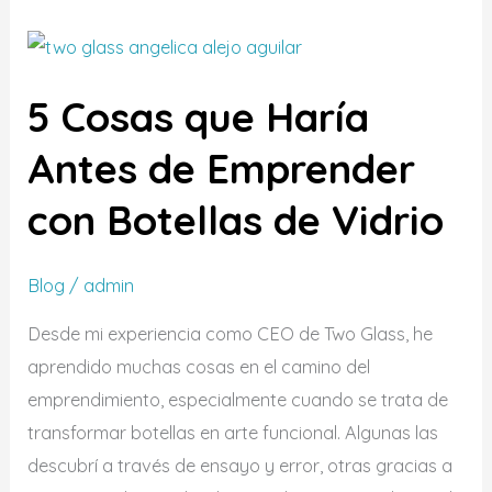
5
Cosas
5 Cosas que Haría
que
Haría
Antes de Emprender
Antes
con Botellas de Vidrio
de
Emprender
con
Blog
/
admin
Botellas
Desde mi experiencia como CEO de Two Glass, he
de
aprendido muchas cosas en el camino del
Vidrio
emprendimiento, especialmente cuando se trata de
transformar botellas en arte funcional. Algunas las
descubrí a través de ensayo y error, otras gracias a