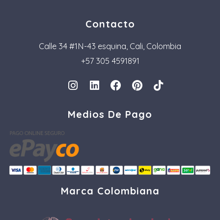
Contacto
Calle 34 #1N-43 esquina, Cali, Colombia
+57 305 4591891
I
L
F
P
T
n
i
a
i
i
s
n
c
n
k
Medios De Pago
t
k
e
t
t
a
e
b
e
o
g
d
o
r
k
r
i
o
e
a
n
k
s
m
t
Marca Colombiana