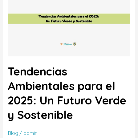
Ambientales
para
el
2025:
Un
Futuro
Verde
y
Tendencias
Sostenible
Ambientales para el
2025: Un Futuro Verde
y Sostenible
Blog
/
admin