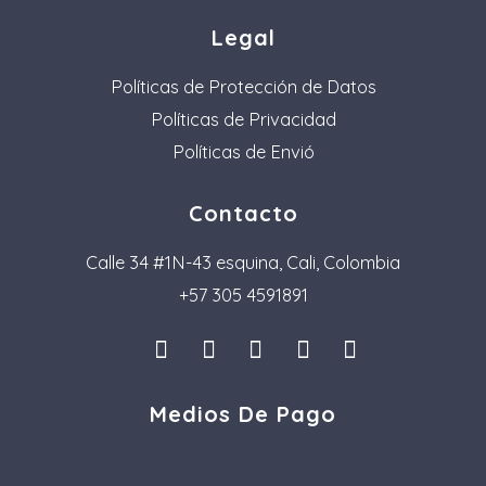
Legal
Políticas de Protección de Datos
Políticas de Privacidad
Políticas de Envió
Contacto
Calle 34 #1N-43 esquina, Cali, Colombia
+57 305 4591891
I
L
F
P
T
n
i
a
i
i
s
n
c
n
k
Medios De Pago
t
k
e
t
t
a
e
b
e
o
g
d
o
r
k