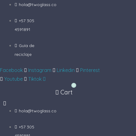
Ir
hola@twoglass.co
al
+57 305
contenido
4591891
Guía de
reciclaje
Facebook
Instagram
Linkedin
Pinterest
Youtube
Tiktok
0
Cart
hola@twoglass.co
+57 305
4591891