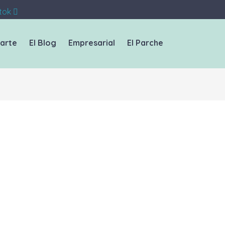
tok
arte
El Blog
Empresarial
El Parche