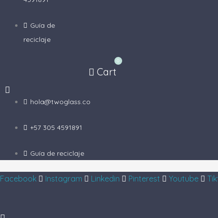
Guía de
reciclaje
0
Cart
hola@twoglass.co
+57 305 4591891
Guía de reciclaje
Facebook
Instagram
Linkedin
Pinterest
Youtube
Tik