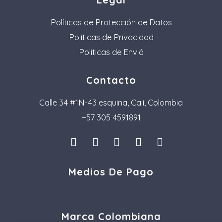
Políticas de Protección de Datos
Políticas de Privacidad
Políticas de Envió
Contacto
Calle 34 #1N-43 esquina, Cali, Colombia
+57 305 4591891
I
L
F
P
T
n
i
a
i
i
s
n
c
n
k
Medios De Pago
t
k
e
t
t
a
e
b
e
o
g
d
o
r
k
r
i
o
e
a
n
k
s
Marca Colombiana