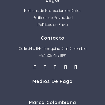
Políticas de Protección de Datos
Políticas de Privacidad
Políticas de Envió
Contacto
Calle 34 #1N-43 esquina, Cali, Colombia
+57 305 4591891
I
L
F
P
T
n
i
a
i
i
s
n
c
n
k
Medios De Pago
t
k
e
t
t
a
e
b
e
o
g
d
o
r
k
r
i
o
e
a
n
k
s
Marca Colombiana