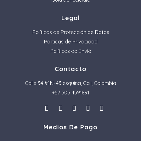
Legal
Políticas de Protección de Datos
Políticas de Privacidad
Políticas de Envió
Contacto
Calle 34 #1N-43 esquina, Cali, Colombia
+57 305 4591891
I
L
F
P
T
n
i
a
i
i
s
n
c
n
k
Medios De Pago
t
k
e
t
t
a
e
b
e
o