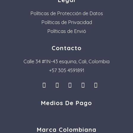
Políticas de Protección de Datos
Políticas de Privacidad
Políticas de Envió
Contacto
Calle 34 #1N-43 esquina, Cali, Colombia
+57 305 4591891
I
L
F
P
T
n
i
a
i
i
s
n
c
n
k
Medios De Pago
t
k
e
t
t
a
e
b
e
o
g
d
o
r
k
r
i
o
e
a
n
k
s
Marca Colombiana