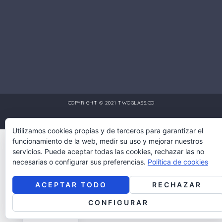
COPYRIGHT © 2021 TWOGLASS.CO
DISEÑO Y DESARROLLO POR:
MULTIMEDIA PRO COLOMBIA
Utilizamos cookies propias y de terceros para garantizar el
funcionamiento de la web, medir su uso y mejorar nuestros
servicios. Puede aceptar todas las cookies, rechazar las no
necesarias o configurar sus preferencias.
Política de cookies
ACEPTAR TODO
RECHAZAR
English
CONFIGURAR
Spanish