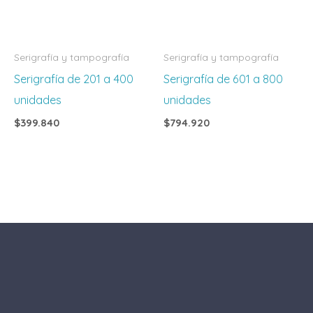
Serigrafía y tampografía
Serigrafía y tampografía
Serigrafía de 201 a 400
Serigrafía de 601 a 800
unidades
unidades
$
399.840
$
794.920