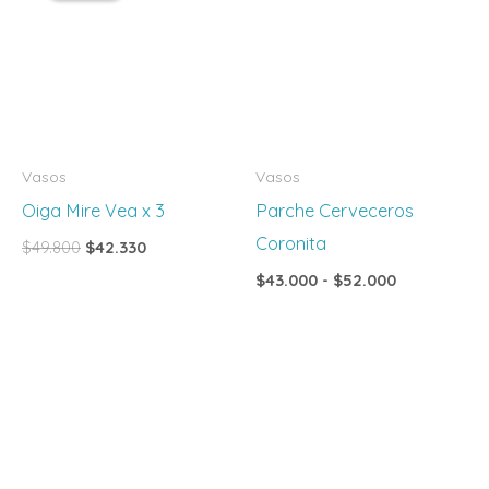
era:
es:
desde
$49.800.
$42.330.
$43.000
hasta
$52.000
Vasos
Vasos
Oiga Mire Vea x 3
Parche Cerveceros
Coronita
$
49.800
$
42.330
$
43.000
-
$
52.000