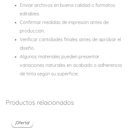
Enviar archivos en buena calidad o formatos
editables.
Confirmar medidas de impresión antes de
producción.
Verificar cantidades finales antes de aprobar el
diseño.
Algunos materiales pueden presentar
variaciones naturales en acabado o adherencia
de tinta según su superficie.
Productos relacionados
El
El
Rango
precio
precio
de
¡Oferta!
¡Oferta!
original
actual
precios: