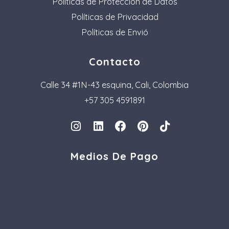
Políticas de Protección de Datos
Políticas de Privacidad
Políticas de Envió
Contacto
Calle 34 #1N-43 esquina, Cali, Colombia
+57 305 4591891
I
L
F
P
T
n
i
a
i
i
s
n
c
n
k
Medios De Pago
t
k
e
t
t
a
e
b
e
o
g
d
o
r
k
r
i
o
e
a
n
k
s
m
t